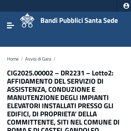
Vai ai contenuti
Vai al menu di navigazione
Vai al footer
Bandi Pubblici Santa Sede
Attiva / disattiva la navigazione
Home
/
Avvisi di Gara
/
CIG2025.00002 – DR2231 – Lotto2:
AFFIDAMENTO DEL SERVIZIO DI
ASSISTENZA, CONDUZIONE E
MANUTENZIONE DEGLI IMPIANTI
ELEVATORI INSTALLATI PRESSO GLI
EDIFICI, DI PROPRIETA’ DELLA
COMMITTENTE, SITI NEL COMUNE DI
ROMA E DI CASTEL GANDOLFO.