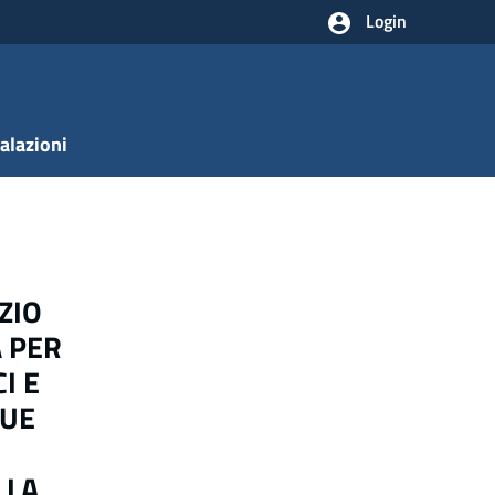
Login
alazioni
ZIO
 PER
I E
QUE
LLA