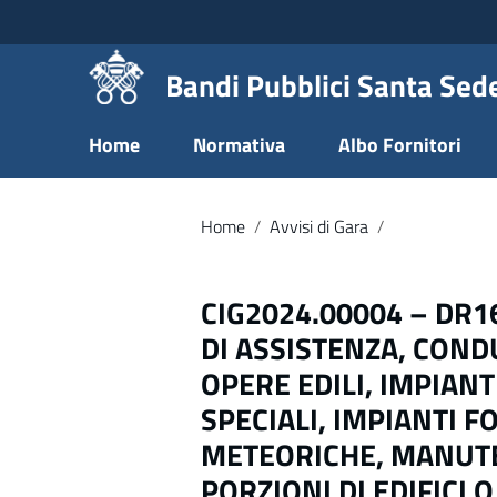
Vai ai contenuti
Vai al menu di navigazione
Vai al footer
Bandi Pubblici Santa Sed
Home
Normativa
Albo Fornitori
Home
/
Avvisi di Gara
/
CIG2024.00004 – DR1
DI ASSISTENZA, CON
OPERE EDILI, IMPIANT
SPECIALI, IMPIANTI 
METEORICHE, MANUTEN
PORZIONI DI EDIFICI 