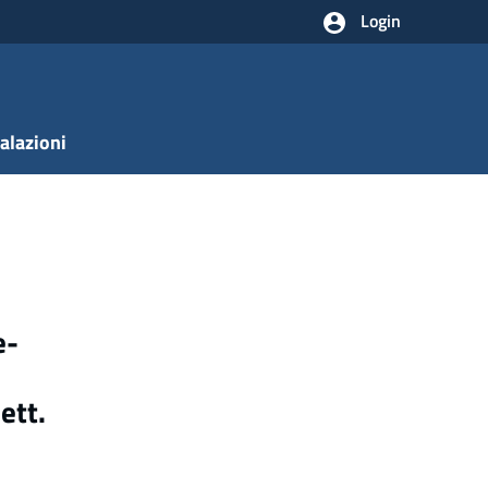
Login
alazioni
e-
ett.