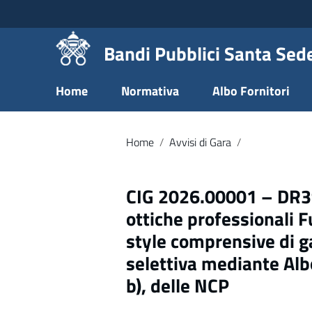
Vai ai contenuti
Vai al menu di navigazione
Vai al footer
Bandi Pubblici Santa Sed
Home
Normativa
Albo Fornitori
Home
/
Avvisi di Gara
/
CIG 2026.00001 – DR39
ottiche professionali F
style comprensive di g
selettiva mediante Albo 
b), delle NCP