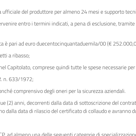
 ufficiale del produttore per almeno 24 mesi e supporto tecni
rvenire entro i termini indicati, a pena di esclusione, tram
ta è pari ad euro duecentocinquantaduemila/00 (€ 252.000,0
tti a ribasso;
sti nel Capitolato, comprese quindi tutte le spese necessarie pe
.R. n. 633/1972;
 nonché comprensivo degli oneri per la sicurezza aziendali.
due (2) anni, decorrenti dalla data di sottoscrizione del contrat
 dalla data di rilascio del certificato di collaudo e avranno d
le NCP, ad almeno una delle seguenti categorie di specializzazio